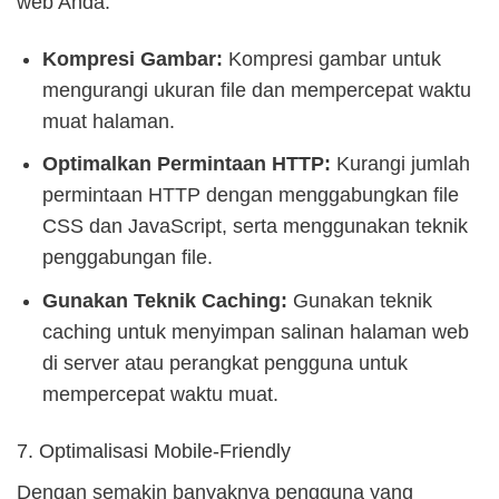
web Anda:
Kompresi Gambar:
Kompresi gambar untuk
mengurangi ukuran file dan mempercepat waktu
muat halaman.
Optimalkan Permintaan HTTP:
Kurangi jumlah
permintaan HTTP dengan menggabungkan file
CSS dan JavaScript, serta menggunakan teknik
penggabungan file.
Gunakan Teknik Caching:
Gunakan teknik
caching untuk menyimpan salinan halaman web
di server atau perangkat pengguna untuk
mempercepat waktu muat.
7. Optimalisasi Mobile-Friendly
Dengan semakin banyaknya pengguna yang