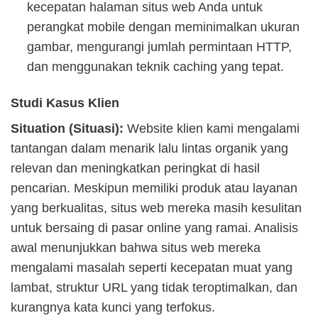
kecepatan halaman situs web Anda untuk
perangkat mobile dengan meminimalkan ukuran
gambar, mengurangi jumlah permintaan HTTP,
dan menggunakan teknik caching yang tepat.
Studi Kasus Klien
Situation (Situasi):
Website klien kami mengalami
tantangan dalam menarik lalu lintas organik yang
relevan dan meningkatkan peringkat di hasil
pencarian. Meskipun memiliki produk atau layanan
yang berkualitas, situs web mereka masih kesulitan
untuk bersaing di pasar online yang ramai. Analisis
awal menunjukkan bahwa situs web mereka
mengalami masalah seperti kecepatan muat yang
lambat, struktur URL yang tidak teroptimalkan, dan
kurangnya kata kunci yang terfokus.