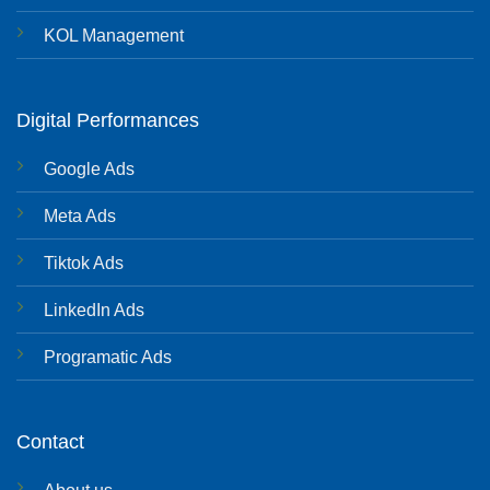
KOL Management
Digital Performances
Google Ads
Meta Ads
Tiktok Ads
LinkedIn Ads
Programatic Ads
Contact