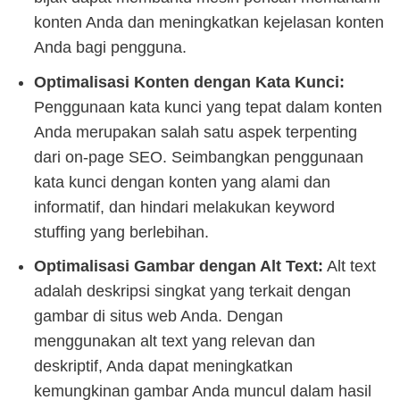
konten Anda dan meningkatkan kejelasan konten
Anda bagi pengguna.
Optimalisasi Konten dengan Kata Kunci:
Penggunaan kata kunci yang tepat dalam konten
Anda merupakan salah satu aspek terpenting
dari on-page SEO. Seimbangkan penggunaan
kata kunci dengan konten yang alami dan
informatif, dan hindari melakukan keyword
stuffing yang berlebihan.
Optimalisasi Gambar dengan Alt Text:
Alt text
adalah deskripsi singkat yang terkait dengan
gambar di situs web Anda. Dengan
menggunakan alt text yang relevan dan
deskriptif, Anda dapat meningkatkan
kemungkinan gambar Anda muncul dalam hasil