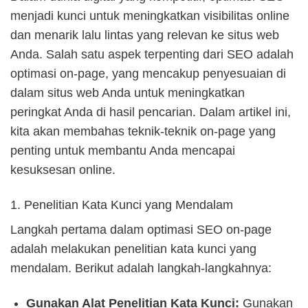
menjadi kunci untuk meningkatkan visibilitas online
dan menarik lalu lintas yang relevan ke situs web
Anda. Salah satu aspek terpenting dari SEO adalah
optimasi on-page, yang mencakup penyesuaian di
dalam situs web Anda untuk meningkatkan
peringkat Anda di hasil pencarian. Dalam artikel ini,
kita akan membahas teknik-teknik on-page yang
penting untuk membantu Anda mencapai
kesuksesan online.
1. Penelitian Kata Kunci yang Mendalam
Langkah pertama dalam optimasi SEO on-page
adalah melakukan penelitian kata kunci yang
mendalam. Berikut adalah langkah-langkahnya:
Gunakan Alat Penelitian Kata Kunci:
Gunakan