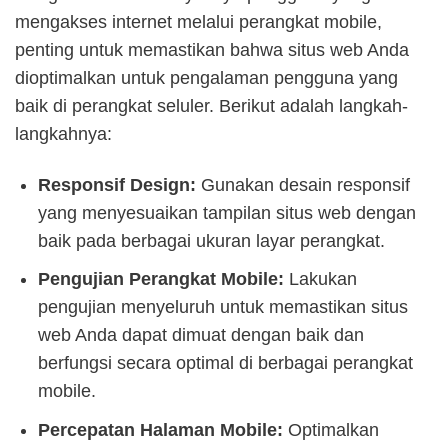
mengakses internet melalui perangkat mobile,
penting untuk memastikan bahwa situs web Anda
dioptimalkan untuk pengalaman pengguna yang
baik di perangkat seluler. Berikut adalah langkah-
langkahnya:
Responsif Design:
Gunakan desain responsif
yang menyesuaikan tampilan situs web dengan
baik pada berbagai ukuran layar perangkat.
Pengujian Perangkat Mobile:
Lakukan
pengujian menyeluruh untuk memastikan situs
web Anda dapat dimuat dengan baik dan
berfungsi secara optimal di berbagai perangkat
mobile.
Percepatan Halaman Mobile:
Optimalkan