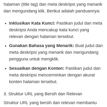
halaman (title tag) dan meta deskripsi yang menarik
dan mengundang klik. Berikut adalah panduannya:
Inklusikan Kata Kunci:
Pastikan judul dan meta
deskripsi Anda mencakup kata kunci yang
relevan dengan halaman tersebut.
Gunakan Bahasa yang Menarik:
Buat judul dan
meta deskripsi yang menarik dan mengundang
pengguna untuk mengklik.
Sesuaikan dengan Konten:
Pastikan judul dan
meta deskripsi mencerminkan dengan akurat
konten halaman tersebut.
3. Struktur URL yang Bersih dan Relevan
Struktur URL yang bersih dan relevan membantu