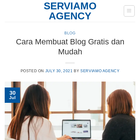
SERVIAMO
Skip
to
AGENCY
content
BLOG
Cara Membuat Blog Gratis dan
Mudah
POSTED ON
JULY 30, 2021
BY
SERVIAMO AGENCY
30
Jul